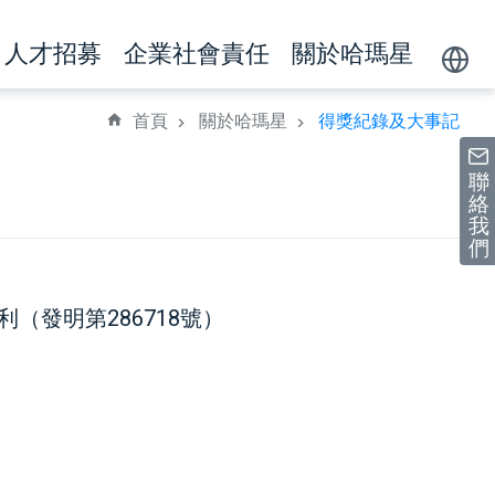
人才招募
企業社會責任
關於哈瑪星
Powere
by
首頁
關於哈瑪星
得獎紀錄及大事記
聯
絡
我
們
（發明第286718號）